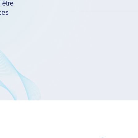
Module avancé : microscopi
 être
Bio-ingénierie des tissus viv
2 jours de pratique sur inst
ces
caractérisations multi-échel
ingénierie et bien-être
Formation individualisée à 
4 jours de cours et travaux d
microscopie AFM et/ou nan
En savoir plus