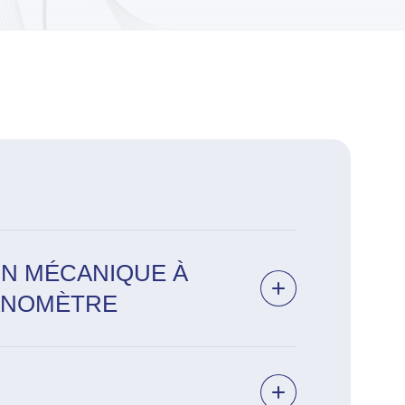
N MÉCANIQUE À
NANOMÈTRE
à force atomique
irigés