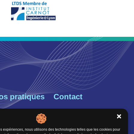
fos pratiques
Contact
ous trouver
École Centrale de Lyon
36 avenue Guy de Collongue
nisation du LTDS
res expériences, nous utilisons des technologies telles que les cookies pour