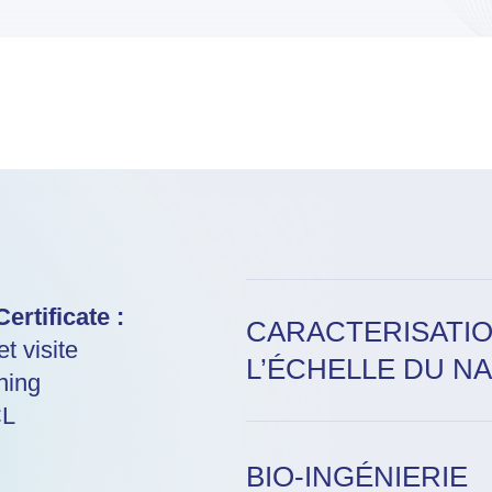
ertificate :
CARACTERISATIO
t visite
L’ÉCHELLE DU 
ning
Pratique de la microscopie 
CL
4 jours de cours et travaux d
BIO-INGÉNIERIE