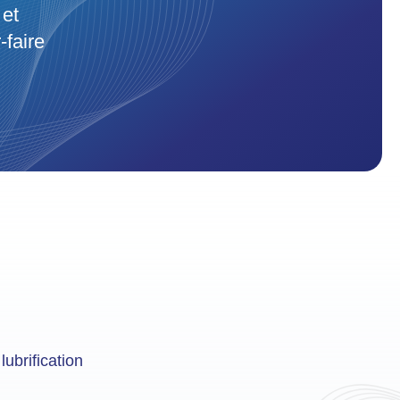
 et
-faire
lubrification