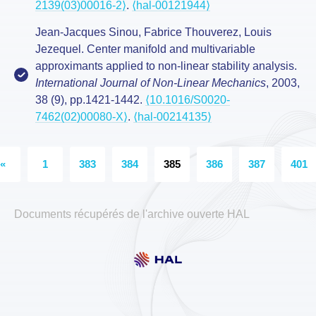
2139(03)00016-2⟩
.
⟨hal-00121944⟩
Jean-Jacques Sinou, Fabrice Thouverez, Louis
Jezequel. Center manifold and multivariable
approximants applied to non-linear stability analysis.
International Journal of Non-Linear Mechanics
, 2003,
38 (9), pp.1421-1442.
⟨10.1016/S0020-
7462(02)00080-X⟩
.
⟨hal-00214135⟩
«
1
383
384
385
386
387
401
Documents récupérés de l'archive ouverte HAL