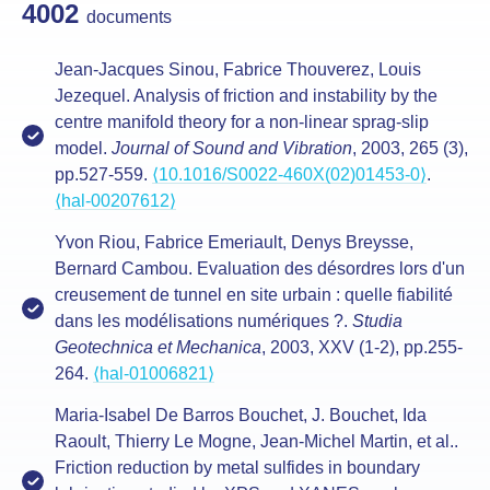
4002
documents
Jean-Jacques Sinou, Fabrice Thouverez, Louis
Jezequel. Analysis of friction and instability by the
centre manifold theory for a non-linear sprag-slip
model.
Journal of Sound and Vibration
, 2003, 265 (3),
pp.527-559.
⟨10.1016/S0022-460X(02)01453-0⟩
.
⟨hal-00207612⟩
Yvon Riou, Fabrice Emeriault, Denys Breysse,
Bernard Cambou. Evaluation des désordres lors d'un
creusement de tunnel en site urbain : quelle fiabilité
dans les modélisations numériques ?.
Studia
Geotechnica et Mechanica
, 2003, XXV (1-2), pp.255-
264.
⟨hal-01006821⟩
Maria-Isabel De Barros Bouchet, J. Bouchet, Ida
Raoult, Thierry Le Mogne, Jean-Michel Martin, et al..
Friction reduction by metal sulfides in boundary