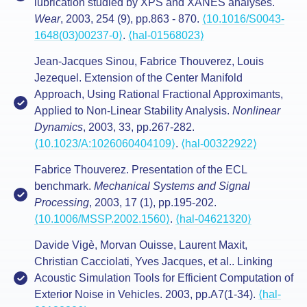
lubrication studied by XPS and XANES analyses.
Wear
, 2003, 254 (9), pp.863 - 870.
⟨10.1016/S0043-
1648(03)00237-0⟩
.
⟨hal-01568023⟩
Jean-Jacques Sinou, Fabrice Thouverez, Louis
Jezequel. Extension of the Center Manifold
Approach, Using Rational Fractional Approximants,
Applied to Non-Linear Stability Analysis.
Nonlinear
Dynamics
, 2003, 33, pp.267-282.
⟨10.1023/A:1026060404109⟩
.
⟨hal-00322922⟩
Fabrice Thouverez. Presentation of the ECL
benchmark.
Mechanical Systems and Signal
Processing
, 2003, 17 (1), pp.195-202.
⟨10.1006/MSSP.2002.1560⟩
.
⟨hal-04621320⟩
Davide Vigè, Morvan Ouisse, Laurent Maxit,
Christian Cacciolati, Yves Jacques, et al.. Linking
Acoustic Simulation Tools for Efficient Computation of
Exterior Noise in Vehicles. 2003, pp.A7(1-34).
⟨hal-