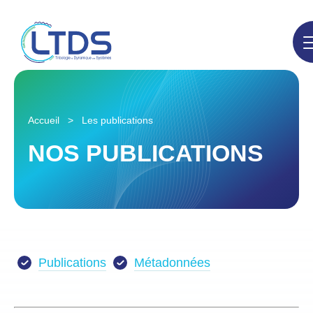
Accueil
>
Les publications
NOS PUBLICATIONS
Publications
Métadonnées