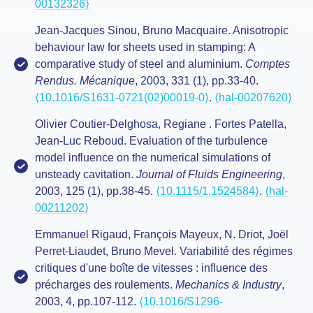
00132326⟩
Jean-Jacques Sinou, Bruno Macquaire. Anisotropic
behaviour law for sheets used in stamping: A
comparative study of steel and aluminium.
Comptes
Rendus. Mécanique
, 2003, 331 (1), pp.33-40.
⟨10.1016/S1631-0721(02)00019-0⟩
.
⟨hal-00207620⟩
Olivier Coutier-Delghosa, Regiane . Fortes Patella,
Jean-Luc Reboud. Evaluation of the turbulence
model influence on the numerical simulations of
unsteady cavitation.
Journal of Fluids Engineering
,
2003, 125 (1), pp.38-45.
⟨10.1115/1.1524584⟩
.
⟨hal-
00211202⟩
Emmanuel Rigaud, François Mayeux, N. Driot, Joël
Perret-Liaudet, Bruno Mevel. Variabilité des régimes
critiques d'une boîte de vitesses : influence des
précharges des roulements.
Mechanics & Industry
,
2003, 4, pp.107-112.
⟨10.1016/S1296-