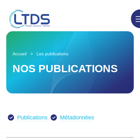
Accueil
>
Les publications
NOS PUBLICATIONS
Publications
Métadonnées