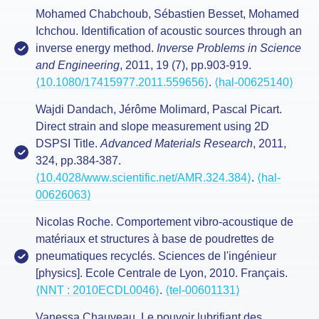
Mohamed Chabchoub, Sébastien Besset, Mohamed
Ichchou. Identification of acoustic sources through an
inverse energy method.
Inverse Problems in Science
and Engineering
, 2011, 19 (7), pp.903-919.
⟨10.1080/17415977.2011.559656⟩
.
⟨hal-00625140⟩
Wajdi Dandach, Jérôme Molimard, Pascal Picart.
Direct strain and slope measurement using 2D
DSPSI Title.
Advanced Materials Research
, 2011,
324, pp.384-387.
⟨10.4028/www.scientific.net/AMR.324.384⟩
.
⟨hal-
00626063⟩
Nicolas Roche. Comportement vibro-acoustique de
matériaux et structures à base de poudrettes de
pneumatiques recyclés. Sciences de l'ingénieur
[physics]. Ecole Centrale de Lyon, 2010. Français.
⟨NNT : 2010ECDL0046⟩
.
⟨tel-00601131⟩
Vanessa Chauveau. Le pouvoir lubrifiant des