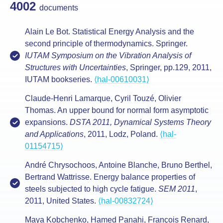
4002
documents
Alain Le Bot. Statistical Energy Analysis and the
second principle of thermodynamics. Springer.
IUTAM Symposium on the Vibration Analysis of
Structures with Uncertainties
, Springer, pp.129, 2011,
IUTAM bookseries.
⟨hal-00610031⟩
Claude-Henri Lamarque, Cyril Touzé, Olivier
Thomas. An upper bound for normal form asymptotic
expansions.
DSTA 2011, Dynamical Systems Theory
and Applications
, 2011, Lodz, Poland.
⟨hal-
01154715⟩
André Chrysochoos, Antoine Blanche, Bruno Berthel,
Bertrand Wattrisse. Energy balance properties of
steels subjected to high cycle fatigue.
SEM 2011
,
2011, United States.
⟨hal-00832724⟩
Maya Kobchenko, Hamed Panahi, François Renard,