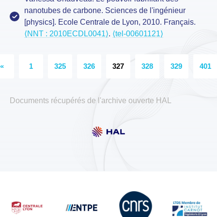
nanotubes de carbone. Sciences de l'ingénieur
[physics]. Ecole Centrale de Lyon, 2010. Français.
⟨NNT : 2010ECDL0041⟩
.
⟨tel-00601121⟩
«
1
325
326
327
328
329
401
Documents récupérés de l'archive ouverte HAL