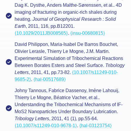
Dag K. Dysthe, Anders Malthe-Sørenssen, et al.. 4D
imaging of fracturing in organic-rich shales during
heating.
Journal of Geophysical Research : Solid
Earth
, 2011, 116, pp.B12201.
⟨10.1029/2011JB008565⟩
.
⟨insu-00680815⟩
David Philippon, Maria-Isabel De Barros Bouchet,
Olivier Lerasle, Thierry Le Mogne, J.M. Martin.
Experimental Simulation of Tribochemical Reactions
Between Borates Esters and Steel Surface.
Tribology
Letters
, 2011, 41, pp.73-82.
⟨10.1007/s11249-010-
9685-2⟩
.
⟨hal-00517689⟩
Johny Tannous, Fabrice Dassenoy, Imène Lahouij,
Thierry Le Mogne, Béatrice Vacher, et al..
Understanding the Tribochemical Mechanisms of IF-
MoS2 Nanoparticles Under Boundary Lubrication.
Tribology Letters
, 2011, 41 (1), pp.55-64.
⟨10.1007/s11249-010-9678-1⟩
.
⟨hal-03123754⟩