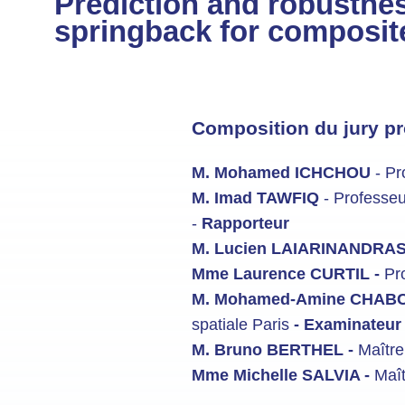
Prediction and robustnes
springback for composit
Composition du jury pr
M. Mohamed ICHCHOU
- Pr
M. Imad TAWFIQ
- Professeu
-
Rapporteur
M. Lucien LAIARINANDRA
Mme Laurence CURTIL -
Pr
M. Mohamed-Amine CHAB
spatiale Paris
- Examinateur
M. Bruno BERTHEL -
Maître
Mme Michelle SALVIA -
Maî