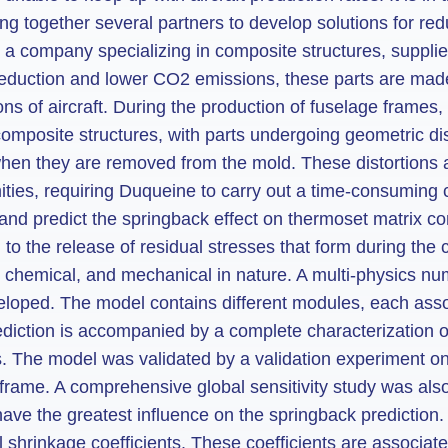
ing together several partners to develop solutions for re
 a company specializing in composite structures, supplie
reduction and lower CO2 emissions, these parts are made
ons of aircraft. During the production of fuselage fram
f composite structures, with parts undergoing geometric d
en they are removed from the mold. These distortions 
ties, requiring Duqueine to carry out a time-consuming 
y and predict the springback effect on thermoset matrix c
to the release of residual stresses that form during the 
, chemical, and mechanical in nature. A multi-physics nu
loped. The model contains different modules, each asso
ediction is accompanied by a complete characterization of
ics. The model was validated by a validation experiment 
frame. A comprehensive global sensitivity study was also 
ave the greatest influence on the springback prediction. 
l shrinkage coefficients. These coefficients are associa