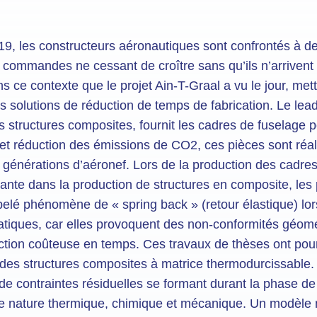
-19, les constructeurs aéronautiques sont confrontés à d
 commandes ne cessant de croître sans qu’ils n’arrivent
s ce contexte que le projet Ain-T-Graal a vu le jour, mett
s solutions de réduction de temps de fabrication. Le leade
 structures composites, fournit les cadres de fuselage 
 et réduction des émissions de CO2, ces pièces sont réa
 générations d’aéronef. Lors de la production des cadre
urante dans la production de structures en composite, les
elé phénomène de « spring back » (retour élastique) lor
atiques, car elles provoquent des non-conformités géom
ion coûteuse en temps. Ces travaux de thèses ont pour b
ur des structures composites à matrice thermodurcissabl
n de contraintes résiduelles se formant durant la phase d
 de nature thermique, chimique et mécanique. Un modèle