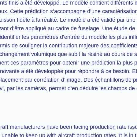
nts finis a été développé. Le modèle contient différents
ux. Cette prédiction s’accompagne d’une caractérisation
isson fidèle à la réalité. Le modèle a été validé par une
ant d’être appliqué au cadre de fuselage. Une étude de 
identifier les paramètres d’entrée du modèle les plus infl
rmis de souligner la contribution majeure des coefficient
changement volumique que subit la résine au cours de sa r
ément ces paramètres pour obtenir une prédiction la plus 
nnovante a été développée pour répondre à ce besoin. El
acement par corrélation d’image. Des échantillons de p
ivi, par les caméras, permet d’en déduire les champs de
rcraft manufacturers have been facing production rate iss
unable to keep up with aircraft production rates. It is in t