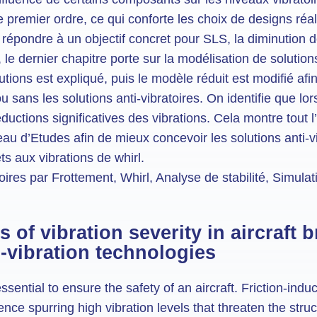
e premier ordre, ce qui conforte les choix de designs réa
 répondre à un objectif concret pour SLS, la diminution d
 dernier chapitre porte sur la modélisation de solutions 
ions est expliqué, puis le modèle réduit est modifié afin
 sans les solutions anti-vibratoires. On identifie que lo
uctions significatives des vibrations. Cela montre tout l
au d’Etudes afin de mieux concevoir les solutions anti-v
s aux vibrations de whirl.
atoires par Frottement, Whirl, Analyse de stabilité, Simul
 of vibration severity in aircraft 
i-vibration technologies
ssential to ensure the safety of an aircraft. Friction-indu
ce spurring high vibration levels that threaten the struct