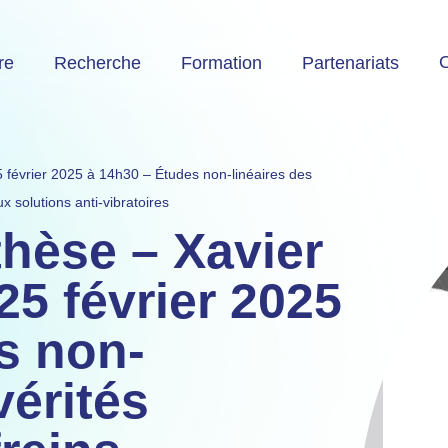
O
re
Recherche
Formation
Partenariats
février 2025 à 14h30 – Études non-linéaires des
x solutions anti-vibratoires
hèse – Xavier
5 février 2025
s non-
vérités