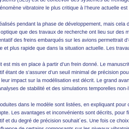
omène vibratoire le plus critique à l’heure actuelle est l
 réalisés pendant la phase de développement, mais cela
 optique que des travaux de recherche ont lieu sur des m
tatif des freins embarqués sur les avions permettrait d’
e et plus rapide que dans la situation actuelle. Les trav
t est mis en place à partir d’un frein donné. Le manuscri
tif étant de s’assurer d’un seuil minimal de précision po
leur impact sur la modélisation est décrit. Le grand av
 analyses de stabilité et des simulations temporelles non-l
.
troduites dans le modèle sont listées, en expliquant pour
mpte. Les avantages et inconvénients sont décrits, pour fin
ctif et du degré de précision souhait´es. Une fois ce choix
influence de certains composants sur les niveaux vibrato