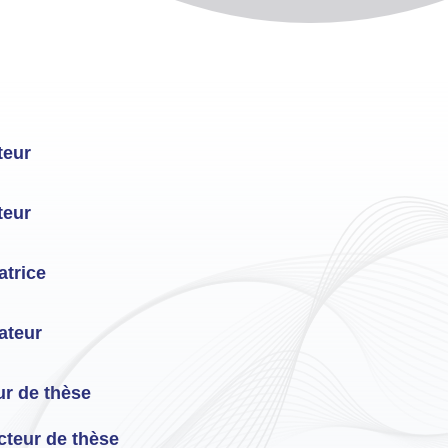
teur
teur
trice
ateur
ur de thèse
cteur de thèse