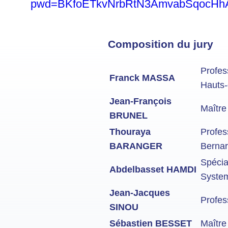
pwd=BKfoETkvNrbRtN3AmvabSqocHh
Composition du jury
Profes
Franck MASSA
Hauts-
Jean-François
Maître
BRUNEL
Thouraya
Profes
BARANGER
Bernar
Spécia
Abdelbasset HAMDI
Syste
Jean-Jacques
Profes
SINOU
Sébastien BESSET
Maître