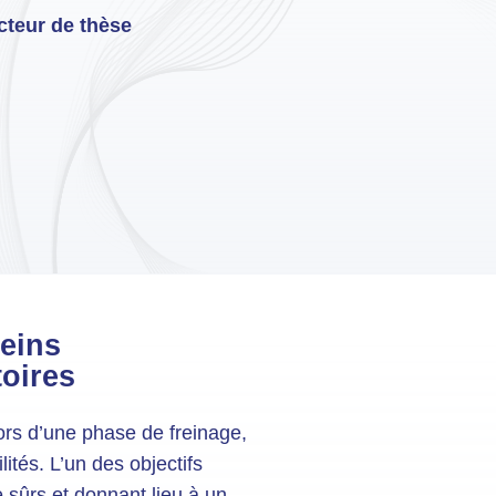
cteur de thèse
reins
toires
ors d’une phase de freinage,
ités. L’un des objectifs
sûrs et donnant lieu à un