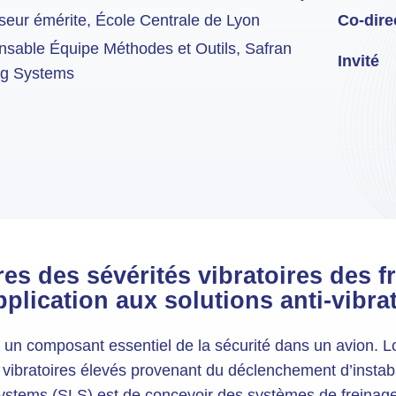
seur émérite, École Centrale de Lyon
Co-dire
sable Équipe Méthodes et Outils, Safran
Invité
ng Systems
es des sévérités vibratoires des f
plication aux solutions anti-vibra
 un composant essentiel de la sécurité dans un avion. L
 vibratoires élevés provenant du déclenchement d’instabil
stems (SLS) est de concevoir des systèmes de freinage 