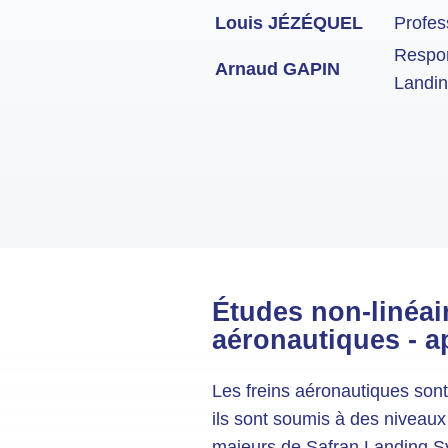
Louis JÉZÉQUEL
Profes
Respon
Arnaud GAPIN
Landi
Études non-linéair
aéronautiques - ap
Les freins aéronautiques sont
ils sont soumis à des niveaux
majeurs de Safran Landing Sy