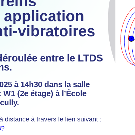
freins
 application
ti-vibratoires
déroulée entre le LTDS
ms.
2025
à 14h30 dans la salle
 W1 (2e étage) à l’École
cully.
 distance à travers le lien suivant :
8?