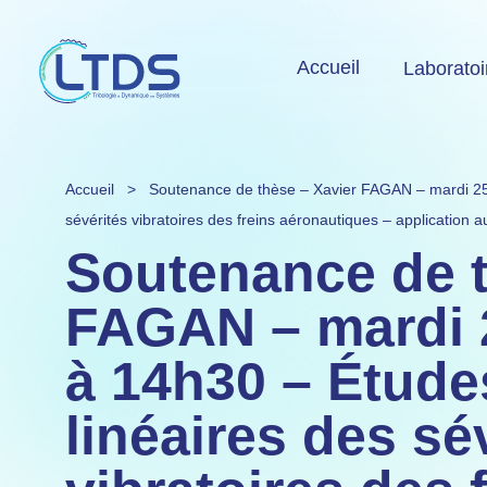
Accueil
Laboratoi
Accueil
>
Soutenance de thèse – Xavier FAGAN – mardi 25 
sévérités vibratoires des freins aéronautiques – application au
Soutenance de t
FAGAN – mardi 2
à 14h30 – Étude
linéaires des sé